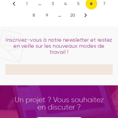
…
6
1
3
4
5
7
…
8
9
20
Inscrivez-vous à notre newsletter et restez
en veille sur les nouveaux modes de
travail !
Un projet ? Vous souhaitez
en discuter ?