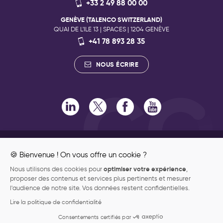
+33 2 49 88 00 00
GENÈVE (TALENCO SWITZERLAND)
QUAI DE L'ILE 13 | SPACES | 1204 GENÈVE
+41 78 893 28 35
NOUS ÉCRIRE
RECRUTEMENT
ENGAGEMENTS RSE
🍪 Bienvenue ! On vous offre un cookie ?
ENGAGEMENTS QUALITÉ
optimiser votre expérience
Nous utilisons des cookies pour
,
ENGAGEMENT PHILANTHROPIQUE
proposer des contenus et services plus pertinents et mesurer
DONNÉES PERSONNELLES
l'audience de notre site. Vos données restent confidentielles.
MENTIONS LÉGALES
Lire la politique de confidentialité
PLAN DU SITE
Consentements certifiés par
ABOUT US