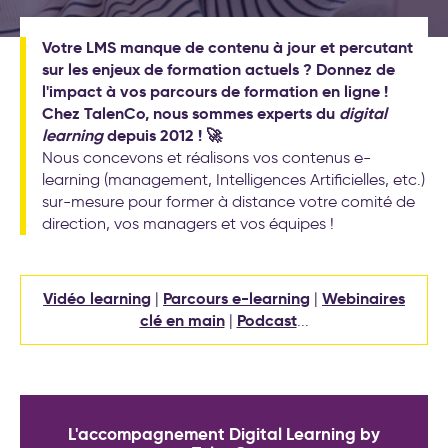
(Objectives et Key Results)
Nos formations
Formations leadership et
Votre LMS manque de contenu à jour et percutant
nouveau management
Nos labos
sur les enjeux de formation actuels ? Donnez de
Cockpit IA® : la méthode pour
l'impact à vos parcours de formation en ligne !
déployer l'IA au service de
Contact
Chez TalenCo, nous sommes experts du
votre stratégie d’entreprise
digital
learning
depuis 2012 ! 🚀
Test déploiement stratégique
Nous concevons et réalisons vos contenus e-
: votre méthode de pilotage
learning (management, Intelligences Artificielles, etc.)
est-elle vraiment efficace ?
Conseil et accompagnement
sur-mesure pour former à distance votre comité de
aux nouveaux modes de
direction, vos managers et vos équipes !
travail
Formations intelligence
artificielle générative
Vidéo learning
Parcours e-learning
Webinaires
|
|
Séminaire d′engagement
clé en main
Podcast
|
...
stratégique
Formations aux nouveaux
modes de travail
20 exemples
d’accompagnement IA pour la
L'accompagnement Digital Learning by