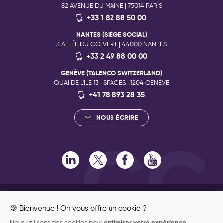
82 AVENUE DU MAINE | 75014 PARIS
+33 1 82 88 50 00
NANTES (SIÈGE SOCIAL)
3 ALLÉE DU COLVERT | 44000 NANTES
+33 2 49 88 00 00
GENÈVE (TALENCO SWITZERLAND)
QUAI DE L'ILE 13 | SPACES | 1204 GENÈVE
+41 78 893 28 35
NOUS ÉCRIRE
RECRUTEMENT
ENGAGEMENTS RSE
🍪 Bienvenue ! On vous offre un cookie ?
ENGAGEMENTS QUALITÉ
optimiser votre expérience
Nous utilisons des cookies pour
,