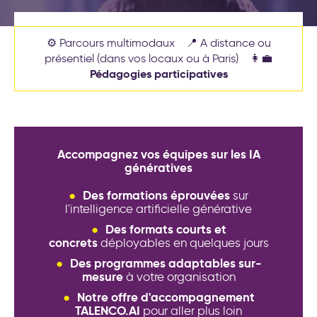
(Objectives et Key Results)
Nos formations
Formations leadership et
nouveau management
Nos labos
⚙️ Parcours multimodaux 📍 A distance ou
Cockpit IA® : la méthode pour
présentiel (dans vos locaux ou à Paris) 👩‍💼
déployer l'IA au service de
Pédagogies participatives
Contact
votre stratégie d’entreprise
Test déploiement stratégique
: votre méthode de pilotage
est-elle vraiment efficace ?
Conseil et accompagnement
aux nouveaux modes de
Accompagnez vos équipes sur les IA
travail
génératives
Formations intelligence
artificielle générative
Des formations éprouvées
sur
l'intelligence artificielle générative
Séminaire d′engagement
Des formats courts et
stratégique
concrets
déployables en quelques jours
Formations aux nouveaux
Des programmes adaptables sur-
mesure
modes de travail
à votre organisation
20 exemples
Notre offre d'accompagnement
d’accompagnement IA pour la
TALENCO.AI
pour aller plus loin