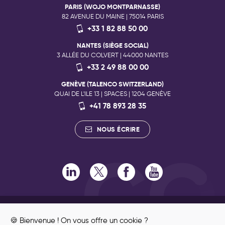
PARIS (WOJO MONTPARNASSE)
82 AVENUE DU MAINE | 75014 PARIS
+33 1 82 88 50 00
NANTES (SIÈGE SOCIAL)
3 ALLÉE DU COLVERT | 44000 NANTES
+33 2 49 88 00 00
GENÈVE (TALENCO SWITZERLAND)
QUAI DE L'ILE 13 | SPACES | 1204 GENÈVE
+41 78 893 28 35
NOUS ÉCRIRE
RECRUTEMENT
ENGAGEMENTS RSE
🍪 Bienvenue ! On vous offre un cookie ?