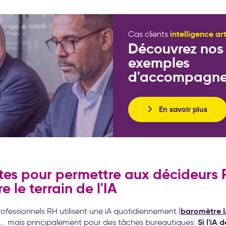
intelligence art
Cas clients
Découvrez nos
exemples
d'accompagn
En savoir plus
tes pour permettre aux décideurs 
e le terrain de l'IA
baromètre 
ofessionnels RH utilisent une iA quotidiennement (
Si l'iA 
)... mais principalement pour des tâches bureautiques.