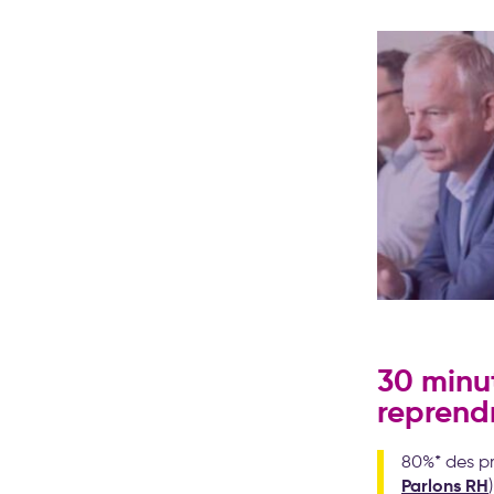
30 minu
reprendr
80%* des pr
Parlons RH