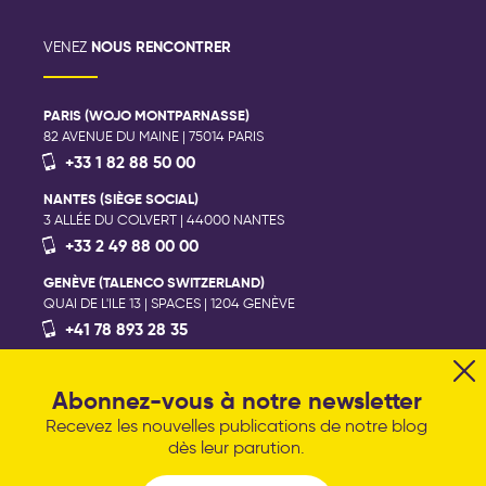
NOUS RENCONTRER
VENEZ
PARIS (WOJO MONTPARNASSE)
82 AVENUE DU MAINE | 75014 PARIS
+33 1 82 88 50 00
NANTES (SIÈGE SOCIAL)
3 ALLÉE DU COLVERT | 44000 NANTES
+33 2 49 88 00 00
GENÈVE (TALENCO SWITZERLAND)
QUAI DE L'ILE 13 | SPACES | 1204 GENÈVE
+41 78 893 28 35
NOUS ÉCRIRE
Abonnez-vous à notre newsletter
Recevez les nouvelles publications de notre blog
dès leur parution.