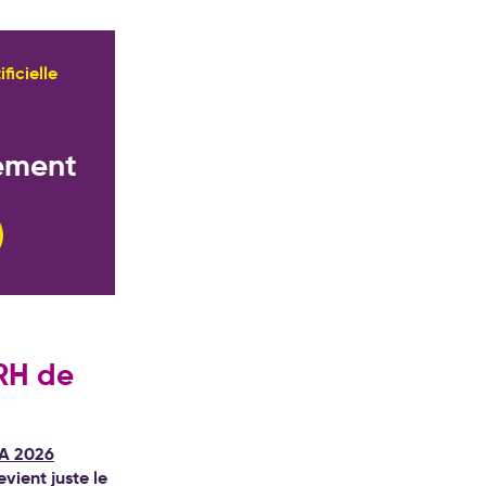
ificielle
ement
RH de
IA 2026
devient juste le