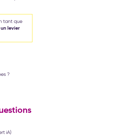
en tant que
 un levier
pes ?
uestions
t iA)