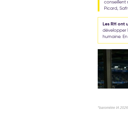
conseillent 
Picard, Safr
Les RH ont u
développer l
humaine. En c
*baromètre IA 2026