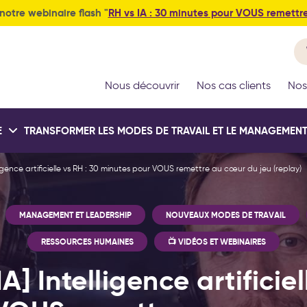
notre webinaire flash "
RH vs IA : 30 minutes pour VOUS remettr
Nous découvrir
Nos cas clients
Nos
E
TRANSFORMER LES MODES DE TRAVAIL ET LE MANAGEMEN
ligence artificielle vs RH : 30 minutes pour VOUS remettre au cœur du jeu (replay)
it IA® : la méthode
Test déploieme
Conseil et
MANAGEMENT ET LEADERSHIP
NOUVEAUX MODES DE TRAVAIL
ployer l'IA au service
tions méthode OKR
tions leadership et
stratégique : votre
Formations intelli
accompagnement
tives et Key Results)
veau management
 votre stratégie
artificielle génér
de pilotage est-
RESSOURCES HUMAINES
📺 VIDÉOS ET WEBINAIRES
nouveaux modes de 
d’entreprise
vraiment efficac
A] Intelligence artificiel