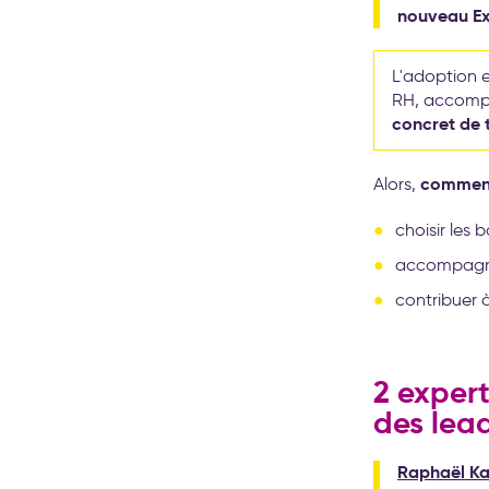
nouveau Exc
L'adoption 
RH, accompa
concret de 
comment 
Alors,
choisir les
accompagner
contribuer à
2 expert
des lea
Raphaël Ka