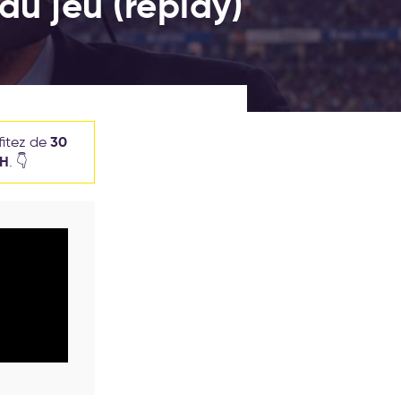
u jeu (replay)
30
fitez de
RH
. 👇