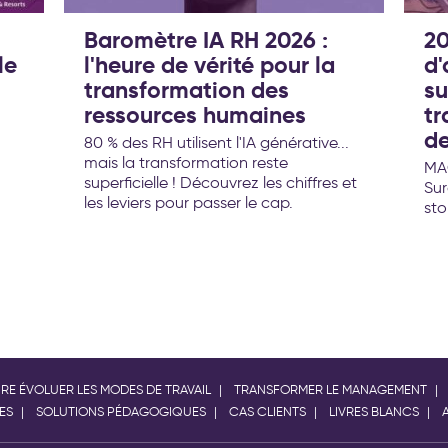
Baromètre IA RH 2026 :
20
le
l'heure de vérité pour la
d
transformation des
su
ressources humaines
tr
de
80 % des RH utilisent l'IA générative...
mais la transformation reste
MAC
superficielle ! Découvrez les chiffres et
Sur
les leviers pour passer le cap.
stor
IRE ÉVOLUER LES MODES DE TRAVAIL
TRANSFORMER LE MANAGEMENT
ES
SOLUTIONS PÉDAGOGIQUES
CAS CLIENTS
LIVRES BLANCS