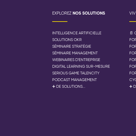
NOS SOLUTIONS
EXPLOREZ
VI
INTELLIGENCE ARTIFICIELLE
📄 
SOLUTIONS OKR
FOR
SÉMINAIRE STRATÉGIE
FO
SÉMINAIRE MANAGEMENT
FOR
WEBINAIRES D'ENTREPRISE
FOR
DIGITAL LEARNING SUR-MESURE
FO
SERIOUS GAME TALENCITY
FOR
🍪 Bienvenue ! On vous offre un cookie ?
PODCAST MANAGEMENT
CYC
➕ DE SOLUTIONS...
➕ D
optimiser votre expérience
Nous utilisons des cookies pour
,
proposer des contenus et services plus pertinents et mesurer
l'audience de notre site. Vos données restent confidentielles.
Lire la politique de confidentialité
Consentements certifiés par
Accepter
Refuser
Choisir