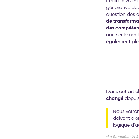
L’édition 2026
générative dé
question des o
de transformat
des compéten
non seulemen
également plei
Dans cet artic
changé
depuis
Nous verron
doivent aler
logique d’a
*Le Baromètre IA &