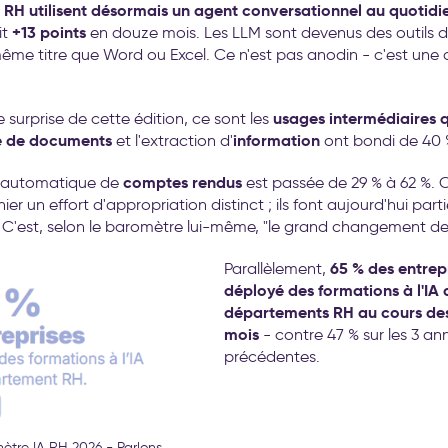
 RH utilisent désormais un agent conversationnel au quotidi
+13 points
it
en douze mois. Les LLM sont devenus des outils 
même titre que Word ou Excel. Ce n'est pas anodin - c'est une
usages intermédiaires q
e surprise de cette édition, ce sont les
e de documents
information
et l'extraction d'
ont bondi de 40 %
comptes rendus
n automatique de
est passée de 29 % à 62 %. 
r un effort d'appropriation distinct ; ils font aujourd'hui parti
. C'est, selon le baromètre lui-même, "le grand changement de
65 % des entrep
Parallèlement,
déployé des formations à l'IA 
départements RH au cours des
mois
- contre 47 % sur les 3 an
précédentes.
ètre IA RH 2026 - Parlons