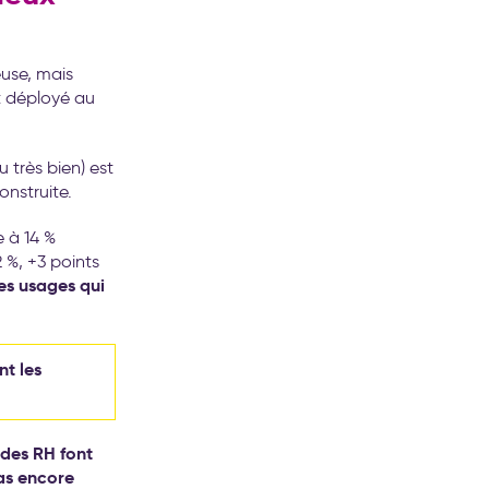
euse, mais
t déployé au
 très bien) est
onstruite.
e à 14 %
 %, +3 points
es usages qui
t les
 des RH font
pas encore