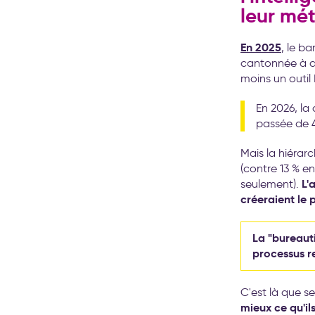
leur mét
En 2025
, le b
cantonnée à d
moins un outil
En 2026, la
passée de 48
Mais la hiérarc
(contre 13 % en
L'
seulement).
créeraient le p
La "bureaut
processus re
C'est là que s
mieux ce qu'il