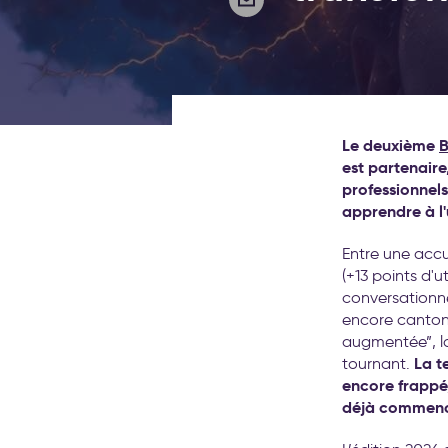
Le deuxième
B
est partenaire
professionnels 
apprendre à l'
Entre une accu
(+13 points d'u
conversationne
encore canton
augmentée”, la
La t
tournant.
encore frappé,
déjà commenc