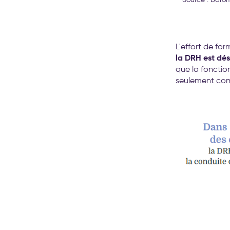
L'effort de for
la DRH est dés
que la foncti
seulement com