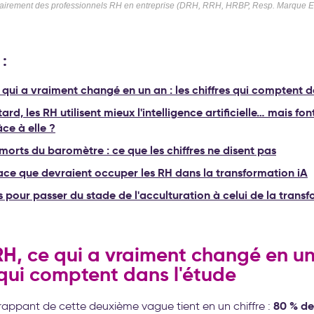
tairement des professionnels RH en entreprise (DRH, RRH, HRBP, Resp. Marque Em
:
e qui a vraiment changé en un an : les chiffres qui comptent d
tard, les RH utilisent mieux l'intelligence artificielle… mais fo
âce à elle ?
morts du baromètre : ce que les chiffres ne disent pas
lace que devraient occuper les RH dans la transformation iA
s pour passer du stade de l'acculturation à celui de la trans
 RH, ce qui a vraiment changé en un 
 qui comptent dans l'étude
80 % de
s frappant de cette deuxième vague tient en un chiffre :