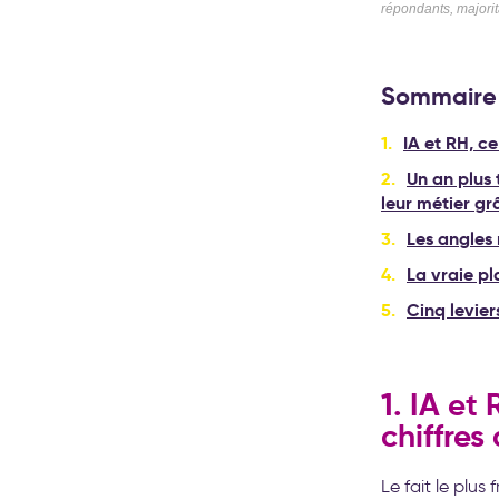
répondants, majori
Sommaire 
IA et RH, c
Un an plus 
leur métier gr
Les angles 
La vraie p
Cinq levier
1. IA et
chiffres
Le fait le plu