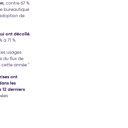
en
, contre 67 %
de bureautique
 adoption de
ui ont décollé.
 à 71 %.
Ces usages
e du flux de
 cette année."
rises ont
dans les
 12 derniers
nées