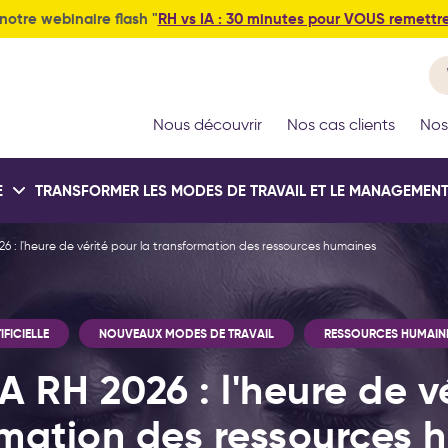
notre webinaire flash "
RH vs IA : 30 minutes pour VOUS remettr
Nous découvrir
Nos cas clients
Nos
E
TRANSFORMER LES MODES DE TRAVAIL ET LE MANAGEMEN
6 : l'heure de vérité pour la transformation des ressources humaines
it IA® : la méthode
Test déploieme
Conseil et
ployer l'IA au service
tions méthode OKR
tions leadership et
stratégique : votre
Formations intelli
accompagnement
IFICIELLE
NOUVEAUX MODES DE TRAVAIL
RESSOURCES HUMAIN
tives et Key Results)
veau management
 votre stratégie
artificielle génér
de pilotage est-
nouveaux modes de 
d’entreprise
vraiment efficac
A RH 2026 : l'heure de vé
rmation des ressources 