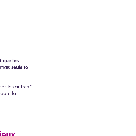
t que les
seuls 16
 Mais
hez les autres."
 dont la
mieux