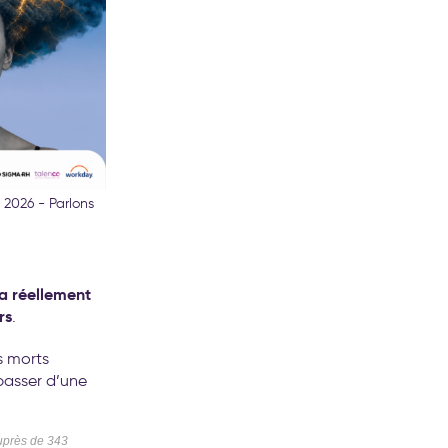
 2026 - Parlons
 a réellement
rs
.
s morts
 passer d’une
uprès de 343