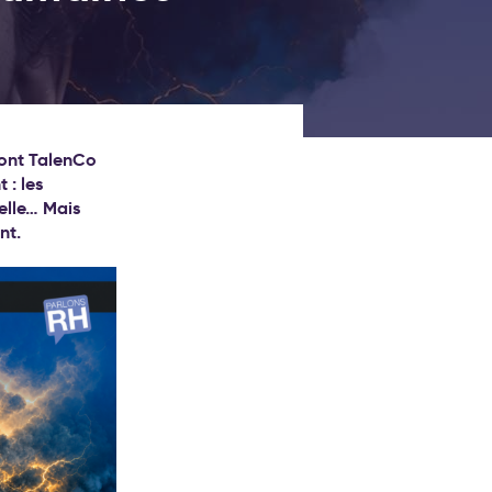
dont TalenCo
 : les
ielle… Mais
nt.