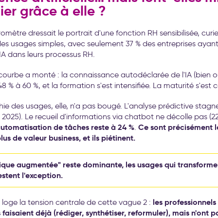
ier grâce à elle ?
aromètre dressait le portrait d'une fonction RH sensibilisée, curi
es usages simples, avec seulement 37 % des entreprises ayan
 IA dans leurs processus RH.
 courbe a monté : la connaissance autodéclarée de l'IA (bien ou
 % à 60 %, et la formation s'est intensifiée. La maturité s'est c
hie des usages, elle, n'a pas bougé. L'analyse prédictive stagn
 2025). Le recueil d'informations via chatbot ne décolle pas (22
automatisation de tâches reste à 24 %
Ce sont précisément l
.
lus de valeur business, et ils piétinent.
ique augmentée" reste dominante, les usages qui transformen
stent l'exception.
les professionnels
e loge la tension centrale de cette vague 2 :
s faisaient déjà (rédiger, synthétiser, reformuler), mais n'ont 