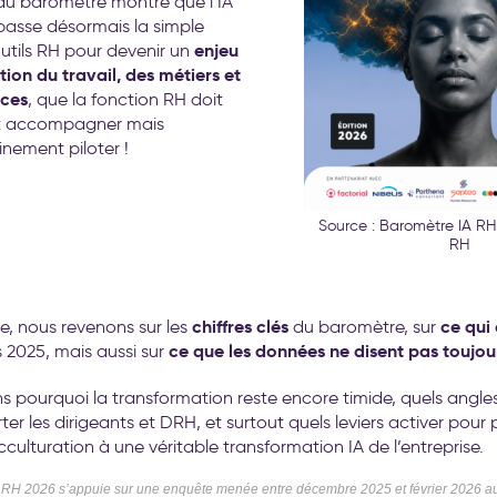
 du baromètre montre que l’IA
passe désormais la simple
enjeu
utils RH pour devenir un
ion du travail, des métiers et
ces
, que la fonction RH doit
t accompagner mais
nement piloter !
Source : Baromètre IA RH
RH
chiffres clés
ce qui
le, nous revenons sur les
du baromètre, sur
ce que les données ne disent pas toujou
 2025, mais aussi sur
s pourquoi la transformation reste encore timide, quels angle
ter les dirigeants et DRH, et surtout quels leviers activer pour
cculturation à une véritable transformation IA de l’entreprise.
 RH 2026 s’appuie sur une enquête menée entre décembre 2025 et février 2026 a