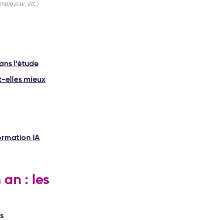
ployeur, etc.)
ans l'étude
nt-elles mieux
formation IA
an : les
s