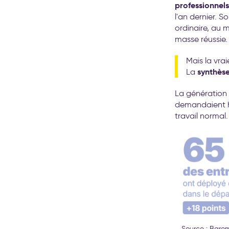
professionnels
l'an dernier. So
ordinaire, au 
masse réussie.
Mais la vrai
synthès
La
La génératio
demandaient hie
travail normal
Source : Barom