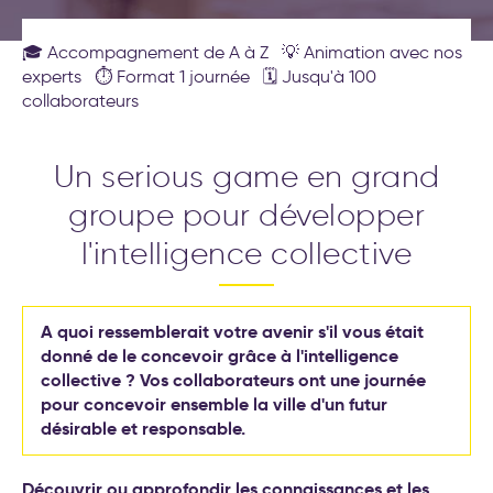
(Objectives et Key Results)
Nos formations
Formations leadership et
🎓 Accompagnement de A à Z 💡 Animation avec nos
nouveau management
Nos labos
Cockpit IA® : la méthode pour
experts ⏱️ Format 1 journée 🗓️ Jusqu'à 100
déployer l'IA au service de
collaborateurs
Contact
votre stratégie d’entreprise
Test déploiement stratégique
Un serious game en grand
: votre méthode de pilotage
est-elle vraiment efficace ?
groupe pour développer
Conseil et accompagnement
aux nouveaux modes de
l'intelligence collective
travail
Formations intelligence
artificielle générative
A quoi ressemblerait votre avenir s'il vous était
Séminaire d′engagement
donné de le concevoir grâce à l'intelligence
stratégique
collective ? Vos collaborateurs ont une journée
pour concevoir ensemble la ville d'un futur
Formations aux nouveaux
désirable et responsable.
modes de travail
20 exemples
d’accompagnement IA pour la
Découvrir ou approfondir les connaissances et les