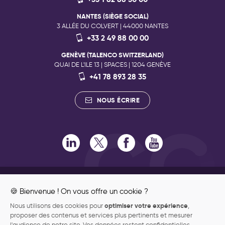
NANTES (SIÈGE SOCIAL)
3 ALLÉE DU COLVERT | 44000 NANTES
+33 2 49 88 00 00
GENÈVE (TALENCO SWITZERLAND)
QUAI DE L'ILE 13 | SPACES | 1204 GENÈVE
+41 78 893 28 35
NOUS ÉCRIRE
RECRUTEMENT
ENGAGEMENTS RSE
🍪 Bienvenue ! On vous offre un cookie ?
ENGAGEMENTS QUALITÉ
optimiser votre expérience
Nous utilisons des cookies pour
,
Abonnez-vous à notre newsletter
ENGAGEMENT PHILANTHROPIQUE
proposer des contenus et services plus pertinents et mesurer
Recevez les nouvelles publications de notre blog dès leur
DONNÉES PERSONNELLES
l'audience de notre site. Vos données restent confidentielles.