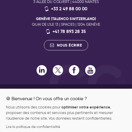
3 ALLÉE DU COLVERT | 44000 NANTES
+33 2 49 88 00 00
GENÈVE (TALENCO SWITZERLAND)
QUAI DE L'ILE 13 | SPACES | 1204 GENÈVE
+41 78 893 28 35
NOUS ÉCRIRE
RECRUTEMENT
ENGAGEMENTS RSE
🍪 Bienvenue ! On vous offre un cookie ?
ENGAGEMENTS QUALITÉ
optimiser votre expérience
Nous utilisons des cookies pour
,
ENGAGEMENT PHILANTHROPIQUE
proposer des contenus et services plus pertinents et mesurer
DONNÉES PERSONNELLES
l'audience de notre site. Vos données restent confidentielles.
MENTIONS LÉGALES
Lire la politique de confidentialité
PLAN DU SITE