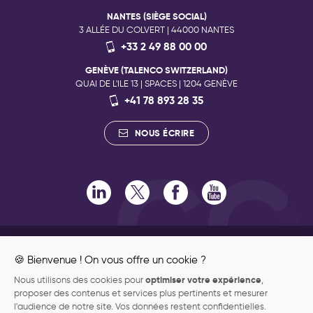
NANTES (SIÈGE SOCIAL)
3 ALLÉE DU COLVERT | 44000 NANTES
+33 2 49 88 00 00
GENÈVE (TALENCO SWITZERLAND)
QUAI DE L'ILE 13 | SPACES | 1204 GENÈVE
+41 78 893 28 35
NOUS ÉCRIRE
RECRUTEMENT
ENGAGEMENTS RSE
🍪 Bienvenue ! On vous offre un cookie ?
ENGAGEMENTS QUALITÉ
optimiser votre expérience
Nous utilisons des cookies pour
,
ENGAGEMENT PHILANTHROPIQUE
proposer des contenus et services plus pertinents et mesurer
DONNÉES PERSONNELLES
l'audience de notre site. Vos données restent confidentielles.