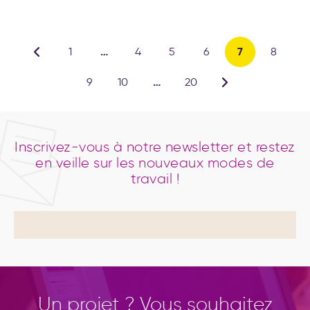
…
7
1
4
5
6
8
…
9
10
20
Inscrivez-vous à notre newsletter et restez
en veille sur les nouveaux modes de
travail !
Un projet ? Vous souhaitez