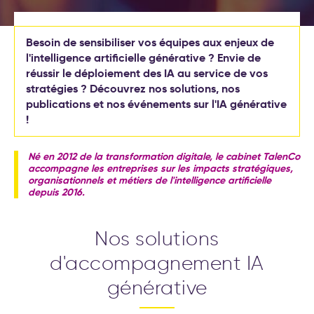
(Objectives et Key Results)
Nos formations
Formations leadership et
nouveau management
Nos labos
Besoin de sensibiliser vos équipes aux enjeux de
Cockpit IA® : la méthode pour
l'intelligence artificielle générative ? Envie de
déployer l'IA au service de
réussir le déploiement des IA au service de vos
Contact
votre stratégie d’entreprise
stratégies ? Découvrez nos solutions, nos
Test déploiement stratégique
publications et nos événements sur l'IA générative
: votre méthode de pilotage
!
est-elle vraiment efficace ?
Conseil et accompagnement
aux nouveaux modes de
Né en 2012 de la transformation digitale, le cabinet TalenCo
travail
accompagne les entreprises sur les impacts stratégiques,
Formations intelligence
organisationnels et métiers de l'intelligence artificielle
artificielle générative
depuis 2016.
Séminaire d′engagement
Nos solutions
stratégique
d'accompagnement IA
Formations aux nouveaux
modes de travail
générative
20 exemples
d’accompagnement IA pour la