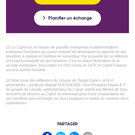
Planifier un échange
(1) Le Cigref est un réseau de grandes entreprises et administrations
publiques françaises qui a pour mission de développer la capacité de ses
membres à intégrer et maîtriser le numérique. Par la qualité de sa réflexion
et la représentativité de ses membres, il est un acteur fédérateur de la
société numérique. Association loi 1901 créée en 1970, le Cigref n’exerce
aucune activité lucrative.
(2) Note issue des réflexions du Groupe de Travail Cigref « IA & IA
génératives » piloté par Baladji SOUSSILANE, Vice-President Digital & IT
du groupe Air Liquide, administrateur du Cigref, animé par Marine de Sury,
directrice de mission au Cigref, et réunissant plus d’une cinquantaine de
ses membres pour échanger sur leurs pratiques et mettre en commun leurs
expériences.
PARTAGER