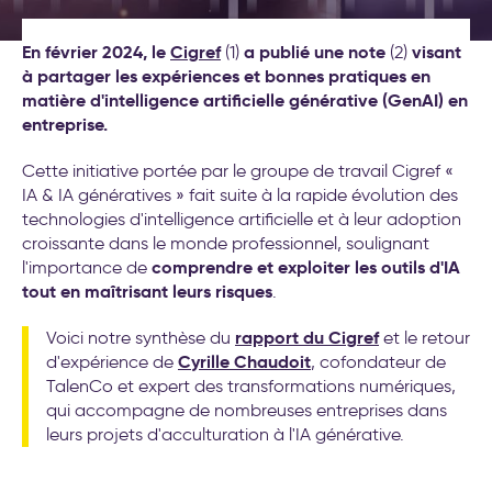
(Objectives et Key Results)
Nos formations
Formations leadership et
En février 2024, le
Cigref
a publié une note
visant
(1)
(2)
nouveau management
Nos labos
à partager les expériences et bonnes pratiques en
Cockpit IA® : la méthode pour
matière d'intelligence artificielle générative (GenAI) en
déployer l'IA au service de
Contact
entreprise.
votre stratégie d’entreprise
Test déploiement stratégique
Cette initiative portée par le groupe de travail Cigref «
: votre méthode de pilotage
IA & IA génératives » fait suite à la rapide évolution des
est-elle vraiment efficace ?
Conseil et accompagnement
technologies d'intelligence artificielle et à leur adoption
aux nouveaux modes de
croissante dans le monde professionnel, soulignant
travail
comprendre et exploiter les outils d'IA
l'importance de
Formations intelligence
tout en maîtrisant leurs risques
.
artificielle générative
rapport du Cigref
Voici notre synthèse du
et le retour
Séminaire d′engagement
Cyrille Chaudoit
d'expérience de
, cofondateur de
stratégique
TalenCo et expert des transformations numériques,
Formations aux nouveaux
qui accompagne de nombreuses entreprises dans
modes de travail
leurs projets d'acculturation à l'IA générative.
20 exemples
d’accompagnement IA pour la