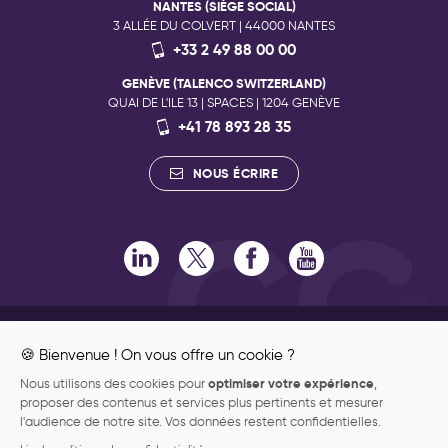
NANTES (SIÈGE SOCIAL)
3 ALLÉE DU COLVERT | 44000 NANTES
+33 2 49 88 00 00
GENÈVE (TALENCO SWITZERLAND)
QUAI DE L'ILE 13 | SPACES | 1204 GENÈVE
+41 78 893 28 35
NOUS ÉCRIRE
RECRUTEMENT
ENGAGEMENTS RSE
🍪 Bienvenue ! On vous offre un cookie ?
ENGAGEMENTS QUALITÉ
optimiser votre expérience
Nous utilisons des cookies pour
,
Abonnez-vous à notre newsletter
ENGAGEMENT PHILANTHROPIQUE
proposer des contenus et services plus pertinents et mesurer
Recevez les nouvelles publications de notre blog dès leur
DONNÉES PERSONNELLES
l'audience de notre site. Vos données restent confidentielles.
parution.
MENTIONS LÉGALES