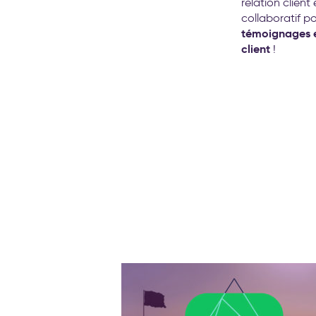
relation clien
collaboratif p
témoignages et
client
!