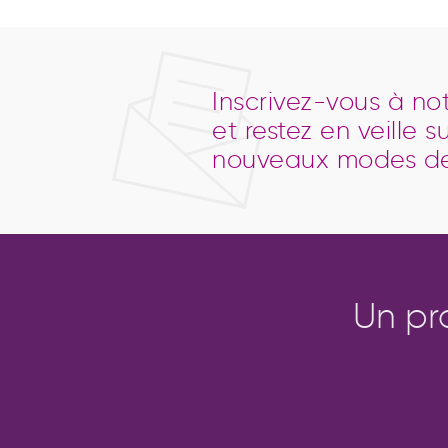
Inscrivez-vous à no
et restez en veille su
nouveaux modes de 
Un pr