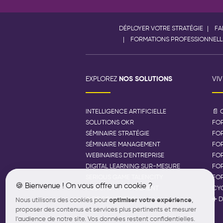
DÉPLOYER VOTRE STRATÉGIE
FA
FORMATIONS PROFESSIONNELL
NOS SOLUTIONS
EXPLOREZ
VI
INTELLIGENCE ARTIFICIELLE
📄 
SOLUTIONS OKR
FOR
SÉMINAIRE STRATÉGIE
FO
SÉMINAIRE MANAGEMENT
FOR
WEBINAIRES D'ENTREPRISE
FOR
DIGITAL LEARNING SUR-MESURE
FO
SERIOUS GAME TALENCITY
FOR
🍪 Bienvenue ! On vous offre un cookie ?
PODCAST MANAGEMENT
CYC
➕ DE SOLUTIONS...
➕ D
optimiser votre expérience
Nous utilisons des cookies pour
,
proposer des contenus et services plus pertinents et mesurer
l'audience de notre site. Vos données restent confidentielles.