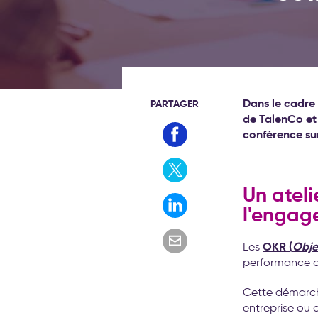
Dans le cadre 
PARTAGER
de TalenCo et
conférence su
Un atel
l'engag
OKR (
Obje
Les
performance q
Cette démarche
entreprise ou 