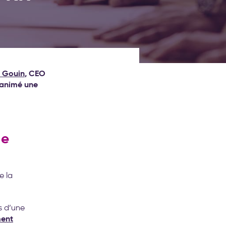
e Gouin
, CEO
a animé une
de
 la
s d’une
ment