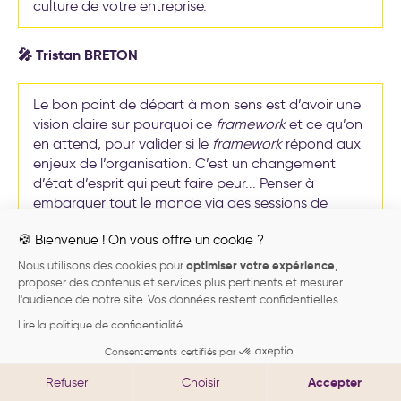
culture de votre entreprise.
🎤 Tristan BRETON
Le bon point de départ à mon sens est d’avoir une
vision claire sur pourquoi ce
framework
et ce qu’on
en attend, pour valider si le
framework
répond aux
enjeux de l’organisation. C’est un changement
d’état d’esprit qui peut faire peur... Penser à
embarquer tout le monde via des sessions de
formation me semble clé dans la réussite du projet.
🍪 Bienvenue ! On vous offre un cookie ?
optimiser votre expérience
Nous utilisons des cookies pour
,
Abonnez-vous à notre newsletter
proposer des contenus et services plus pertinents et mesurer
Recevez les nouvelles publications de notre blog dès leur
l'audience de notre site. Vos données restent confidentielles.
parution.
L'essentiel à retenir
Lire la politique de confidentialité
Je m'inscris
Consentements certifiés par
Pourquoi des OKR chez Accor ?
Accepter
Refuser
Choisir
Les deux leaders OKR soulignent la nécessité de