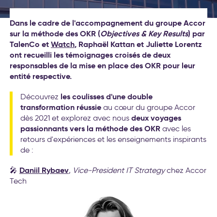
(Objectives et Key Results)
Nos formations
Formations leadership et
Dans le cadre de l'accompagnement du groupe Accor
nouveau management
Nos labos
sur la méthode des OKR (
Cockpit IA® : la méthode pour
Objectives & Key Results
) par
TalenCo et
déployer l'IA au service de
Watch
, Raphaël Kattan et Juliette Lorentz
Contact
ont recueilli les témoignages croisés de deux
votre stratégie d’entreprise
responsables de la mise en place des OKR pour leur
Test déploiement stratégique
entité respective.
: votre méthode de pilotage
est-elle vraiment efficace ?
Conseil et accompagnement
les coulisses d'une double
Découvrez
aux nouveaux modes de
transformation réussie
au cœur du groupe Accor
travail
deux voyages
dès 2021 et explorez avec nous
Formations intelligence
passionnants vers la méthode des OKR
avec les
artificielle générative
retours d'expériences et les enseignements inspirants
de :
Séminaire d′engagement
stratégique
Daniil Rybaev
🎤
,
Vice-President IT Strategy
chez Accor
Formations aux nouveaux
Tech
modes de travail
20 exemples
d’accompagnement IA pour la