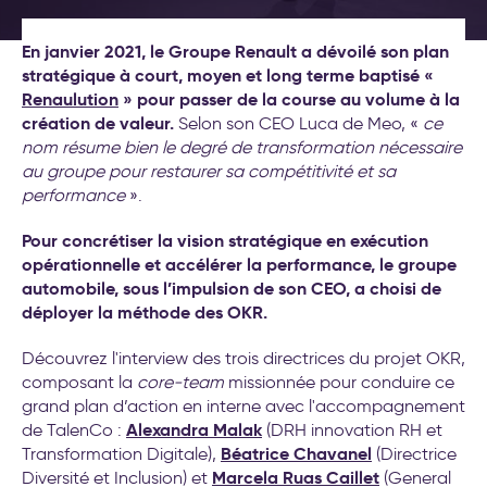
(Objectives et Key Results)
Nos formations
Formations leadership et
En janvier 2021, le Groupe Renault a dévoilé son plan
nouveau management
Nos labos
stratégique à court, moyen et long terme baptisé «
Cockpit IA® : la méthode pour
Renaulution
déployer l'IA au service de
» pour passer de la course au volume à la
Contact
création de valeur.
votre stratégie d’entreprise
Selon son CEO Luca de Meo, «
ce
nom résume bien le degré de transformation nécessaire
Test déploiement stratégique
au groupe pour restaurer sa compétitivité et sa
: votre méthode de pilotage
performance
».
est-elle vraiment efficace ?
Conseil et accompagnement
aux nouveaux modes de
Pour concrétiser la vision stratégique en exécution
travail
opérationnelle et accélérer la performance, le groupe
Formations intelligence
automobile, sous l’impulsion de son CEO, a choisi de
artificielle générative
déployer la méthode des OKR.
Séminaire d′engagement
Découvrez l'interview des trois directrices du projet OKR,
stratégique
composant la
core-team
missionnée pour conduire ce
Formations aux nouveaux
grand plan d’action en interne avec l'accompagnement
modes de travail
Alexandra Malak
de TalenCo :
(DRH innovation RH et
20 exemples
Béatrice Chavanel
Transformation Digitale),
(Directrice
d’accompagnement IA pour la
Marcela Ruas Caillet
Diversité et Inclusion) et
(General