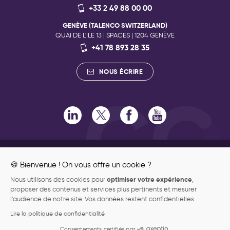
+33 2 49 88 00 00
GENÈVE (TALENCO SWITZERLAND)
QUAI DE L'ILE 13 | SPACES | 1204 GENÈVE
+41 78 893 28 35
NOUS ÉCRIRE
RECRUTEMENT
ENGAGEMENTS RSE
🍪 Bienvenue ! On vous offre un cookie ?
ENGAGEMENTS QUALITÉ
optimiser votre expérience
Nous utilisons des cookies pour
,
ENGAGEMENT PHILANTHROPIQUE
proposer des contenus et services plus pertinents et mesurer
DONNÉES PERSONNELLES
l'audience de notre site. Vos données restent confidentielles.
MENTIONS LÉGALES
Lire la politique de confidentialité
PLAN DU SITE
Consentements certifiés par