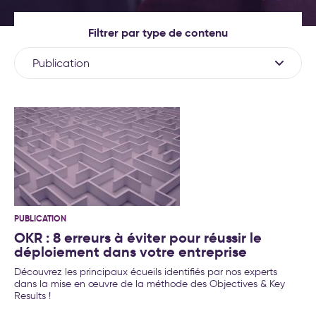
(Objectives et Key Results)
Nos formations
Formations leadership et
Filtrer par type de contenu
nouveau management
Nos labos
Cockpit IA® : la méthode pour
Publication
déployer l'IA au service de
Contact
votre stratégie d’entreprise
Test déploiement stratégique
: votre méthode de pilotage
est-elle vraiment efficace ?
Conseil et accompagnement
aux nouveaux modes de
travail
Formations intelligence
artificielle générative
PUBLICATION
Séminaire d′engagement
OKR : 8 erreurs à éviter pour réussir le
stratégique
déploiement dans votre entreprise
Formations aux nouveaux
Découvrez les principaux écueils identifiés par nos experts
modes de travail
dans la mise en œuvre de la méthode des Objectives & Key
20 exemples
Results !
d’accompagnement IA pour la