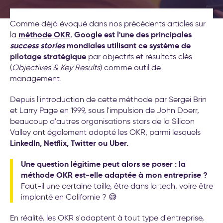
(Objectives et Key Results)
Nos formations
Formations leadership et
Comme déjà évoqué dans nos précédents articles sur
nouveau management
Nos labos
méthode OKR
Cockpit IA® : la méthode pour
Google est l'une des principales
la
,
success stories
déployer l'IA au service de
mondiales utilisant ce système de
Contact
pilotage stratégique
votre stratégie d’entreprise
par objectifs et résultats clés
(
Objectives & Key Results
) comme outil de
Test déploiement stratégique
management.
: votre méthode de pilotage
est-elle vraiment efficace ?
Conseil et accompagnement
Depuis l'introduction de cette méthode par Sergei Brin
aux nouveaux modes de
et Larry Page en 1999, sous l'impulsion de John Doerr,
travail
beaucoup d'autres organisations stars de la Silicon
Formations intelligence
Valley ont également adopté les OKR, parmi lesquels
artificielle générative
LinkedIn, Netflix, Twitter ou Uber.
Séminaire d′engagement
Une question légitime peut alors se poser : la
stratégique
méthode OKR est-elle adaptée à mon entreprise ?
Formations aux nouveaux
Faut-il une certaine taille, être dans la tech, voire être
modes de travail
implanté en Californie ? 😅
20 exemples
d’accompagnement IA pour la
En réalité, les OKR s'adaptent à tout type d'entreprise,