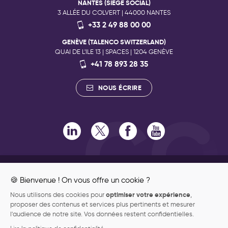
NANTES (SIÈGE SOCIAL)
3 ALLÉE DU COLVERT | 44000 NANTES
+33 2 49 88 00 00
GENÈVE (TALENCO SWITZERLAND)
QUAI DE L'ILE 13 | SPACES | 1204 GENÈVE
+41 78 893 28 35
NOUS ÉCRIRE
RECRUTEMENT
ENGAGEMENTS RSE
🍪 Bienvenue ! On vous offre un cookie ?
ENGAGEMENTS QUALITÉ
optimiser votre expérience
Nous utilisons des cookies pour
,
ENGAGEMENT PHILANTHROPIQUE
proposer des contenus et services plus pertinents et mesurer
DONNÉES PERSONNELLES
l'audience de notre site. Vos données restent confidentielles.
MENTIONS LÉGALES