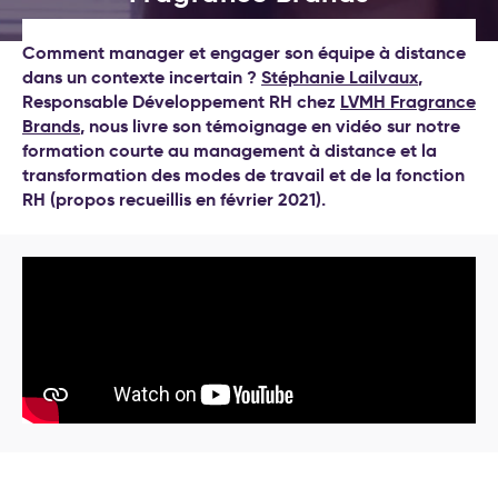
(Objectives et Key Results)
Nos formations
Le 23 mars 2021
Formations leadership et
Comment manager et engager son équipe à distance
nouveau management
Nos labos
dans un contexte incertain ?
Cockpit IA® : la méthode pour
Stéphanie Lailvaux
,
Responsable Développement RH chez
déployer l'IA au service de
LVMH Fragrance
Contact
Brands
, nous livre son témoignage en vidéo sur notre
votre stratégie d’entreprise
formation courte au management à distance et la
Test déploiement stratégique
transformation des modes de travail et de la fonction
: votre méthode de pilotage
RH (propos recueillis en février 2021).
est-elle vraiment efficace ?
Conseil et accompagnement
aux nouveaux modes de
travail
Formations intelligence
artificielle générative
Séminaire d′engagement
stratégique
Formations aux nouveaux
modes de travail
20 exemples
d’accompagnement IA pour la