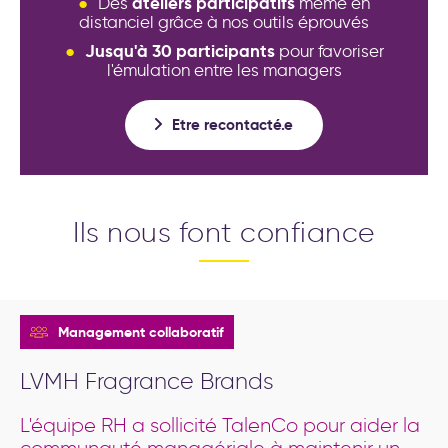
ateliers participatifs
Des
même en
distanciel grâce à nos outils éprouvés
Jusqu'à 30 participants
pour favoriser
l'émulation entre les managers
Etre recontacté.e
Ils nous font confiance
Management collaboratif
LVMH Fragrance Brands
L'équipe RH a sollicité TalenCo pour aider la