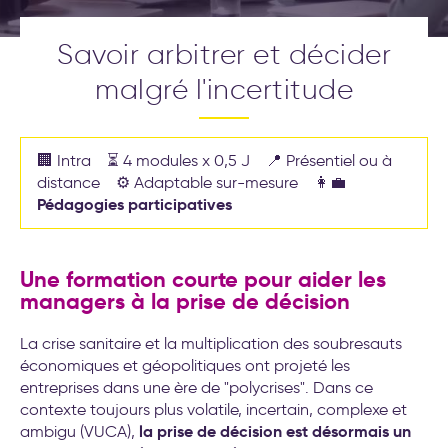
(Objectives et Key Results)
Nos formations
Formations leadership et
Savoir arbitrer et décider
nouveau management
Nos labos
Cockpit IA® : la méthode pour
malgré l'incertitude
déployer l'IA au service de
Contact
votre stratégie d’entreprise
Test déploiement stratégique
: votre méthode de pilotage
🏢 Intra ⏳ 4 modules x 0,5 J 📍 Présentiel ou à
est-elle vraiment efficace ?
distance ⚙️ Adaptable sur-mesure 👩‍💼
Conseil et accompagnement
Pédagogies participatives
aux nouveaux modes de
travail
Formations intelligence
artificielle générative
Une formation courte pour aider les
managers à la prise de décision
Séminaire d′engagement
stratégique
La crise sanitaire et la multiplication des soubresauts
économiques et géopolitiques ont projeté les
Formations aux nouveaux
entreprises dans une ère de "polycrises". Dans ce
modes de travail
20 exemples
contexte toujours plus volatile, incertain, complexe et
d’accompagnement IA pour la
la prise de décision est désormais un
ambigu (VUCA),