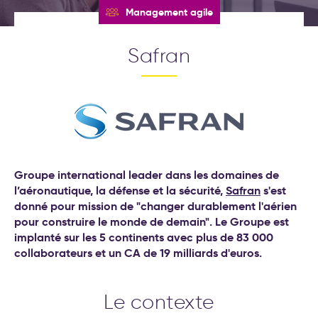
(Objectives et Key Results)
Nos formations
Management agile
Formations leadership et
nouveau management
Nos labos
Cockpit IA® : la méthode pour
Safran
déployer l'IA au service de
Contact
votre stratégie d’entreprise
Test déploiement stratégique
: votre méthode de pilotage
est-elle vraiment efficace ?
Conseil et accompagnement
aux nouveaux modes de
travail
Groupe international leader dans les domaines de
Formations intelligence
l’aéronautique, la défense et la sécurité,
Safran
s'est
artificielle générative
donné pour mission de "changer durablement l'aérien
pour construire le monde de demain". Le Groupe est
Séminaire d′engagement
implanté sur les 5 continents avec plus de 83 000
stratégique
collaborateurs et un CA de 19 milliards d'euros.
Formations aux nouveaux
modes de travail
20 exemples
Le contexte
d’accompagnement IA pour la