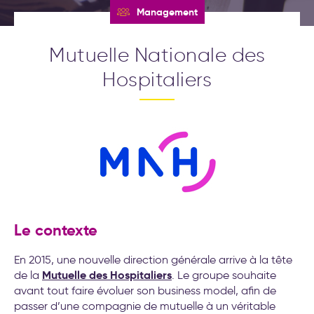
(Objectives et Key Results)
Nos formations
Management
Formations leadership et
nouveau management
Nos labos
Cockpit IA® : la méthode pour
Mutuelle Nationale des
déployer l'IA au service de
Hospitaliers
Contact
votre stratégie d’entreprise
Test déploiement stratégique
: votre méthode de pilotage
est-elle vraiment efficace ?
Conseil et accompagnement
aux nouveaux modes de
travail
Formations intelligence
artificielle générative
Séminaire d′engagement
Le contexte
stratégique
Formations aux nouveaux
En 2015, une nouvelle direction générale arrive à la tête
modes de travail
Mutuelle des Hospitaliers
de la
. Le groupe souhaite
20 exemples
avant tout faire évoluer son business model, afin de
d’accompagnement IA pour la
passer d’une compagnie de mutuelle à un véritable