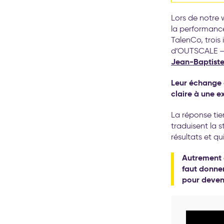
Lors de notre 
la performance
TalenCo, trois
d’OUTSCALE —
Jean-Baptist
Leur échange 
claire à une ex
La réponse tie
traduisent la s
résultats et qu
Autrement d
faut donner
pour deveni