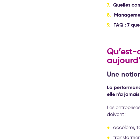
Quelles co
Management
FAQ : 7 qu
Qu’est-
aujourd’
Une notio
La performance
elle n’a jamai
Les entreprise
doivent :
accélérer, 
transformer 