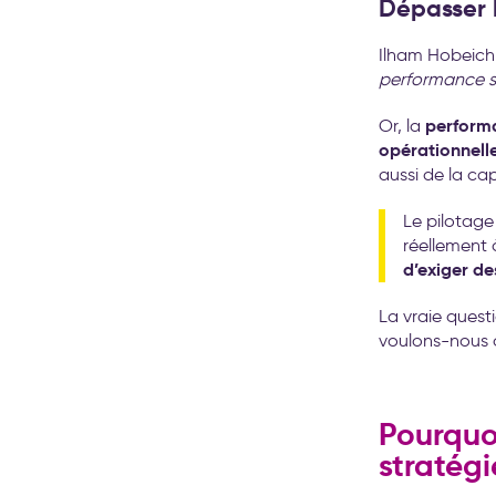
Dépasser 
Ilham Hobeich 
performance sur
perform
Or, la
opérationnelle
aussi de la ca
Le pilotage
réellement à
d’exiger de
La vraie quest
voulons-nous c
Pourquoi
stratégi