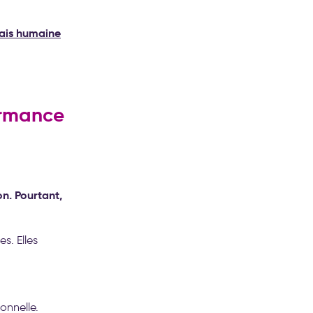
ais humaine
ormance
n. Pourtant,
s. Elles
onnelle.