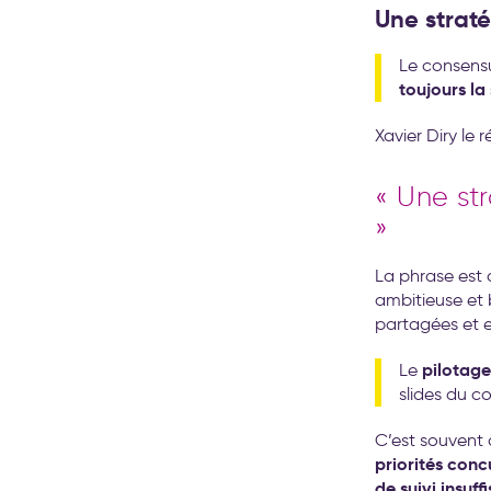
Une straté
Le consensu
toujours la 
Xavier Diry le 
« Une str
»
La phrase est d
ambitieuse et 
partagées et en
pilotag
Le
slides du c
C’est souvent 
priorités conc
de suivi insuff