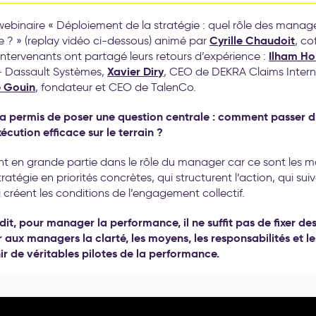
webinaire « Déploiement de la stratégie : quel rôle des manage
Cyrille Chaudoit
 ? » (replay vidéo ci-dessous) animé par
, c
Ilham Ho
 intervenants ont partagé leurs retours d’expérience :
Xavier Diry
 Dassault Systèmes,
, CEO de DEKRA Claims Interna
e Gouin
, fondateur et CEO de TalenCo.
a permis de poser une question centrale : comment passer d
écution efficace sur le terrain ?
nt en grande partie dans le rôle du manager car ce sont les 
tratégie en priorités concrètes, qui structurent l’action, qui suiv
i créent les conditions de l’engagement collectif.
it, pour manager la performance, il ne suffit pas de fixer des o
 aux managers la clarté, les moyens, les responsabilités et l
r de véritables pilotes de la performance.