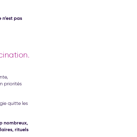
 n’est pas
cination.
nte,
n priorités
e quitte les
op nombreux,
ires, rituels