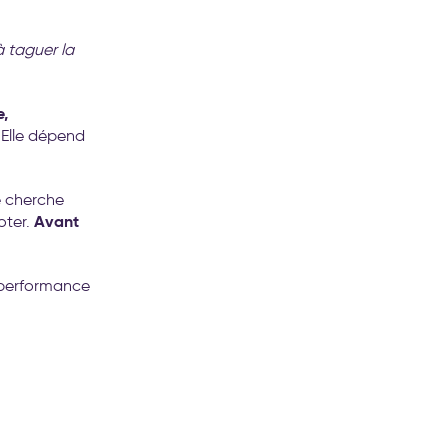
 taguer la
,
. Elle dépend
e cherche
Avant
oter.
e performance