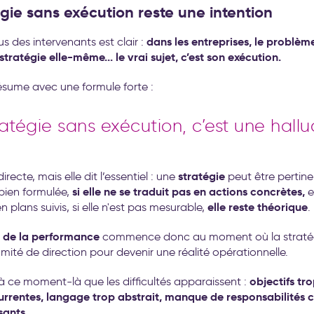
gie sans exécution reste une intention
dans les entreprises, le problème
s des intervenants est clair :
stratégie elle-même... le vrai sujet, c’est son exécution.
résume avec une formule forte :
atégie sans exécution, c’est une hallu
stratégie
irecte, mais elle dit l’essentiel : une
peut être pertine
si elle ne se traduit pas en actions concrètes,
bien formulée,
e
elle reste théorique
 plans suivis, si elle n'est pas mesurable,
.
e de la performance
commence donc au moment où la stratégi
omité de direction pour devenir une réalité opérationnelle.
objectifs tr
à ce moment-là que les difficultés apparaissent :
urrentes, langage trop abstrait, manque de responsabilités cla
isants
.