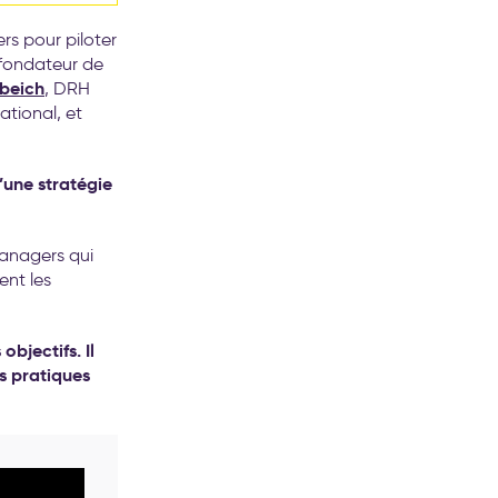
rs pour piloter
ofondateur de
beich
, DRH
tional, et
’une stratégie
managers qui
ent les
bjectifs. Il
es pratiques