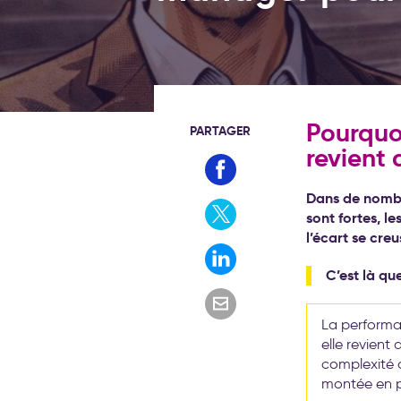
Pourquo
PARTAGER
revient 
Dans de nombre
sont fortes, l
l’écart se cre
C’est là q
La performa
elle revient
complexité c
montée en pui