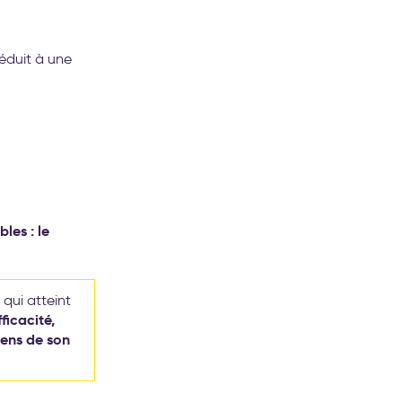
réduit à une
les : le
qui atteint
ficacité,
sens de son