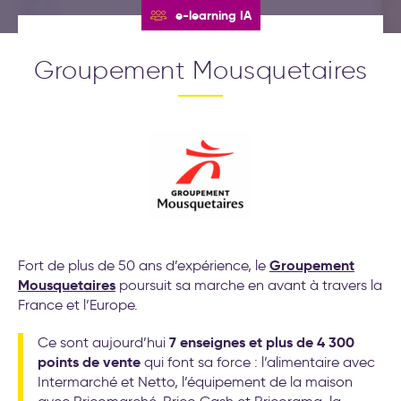
(Objectives et Key Results)
Nos formations
e-learning IA
Formations leadership et
nouveau management
Nos labos
Cockpit IA® : la méthode pour
Groupement Mousquetaires
déployer l'IA au service de
Contact
votre stratégie d’entreprise
Test déploiement stratégique
: votre méthode de pilotage
est-elle vraiment efficace ?
Conseil et accompagnement
aux nouveaux modes de
travail
Formations intelligence
artificielle générative
Groupement
Fort de plus de 50 ans d’expérience, le
Mousquetaires
Séminaire d′engagement
poursuit sa marche en avant à travers la
stratégique
France et l’Europe.
Formations aux nouveaux
7 enseignes et plus de 4 300
Ce sont aujourd’hui
modes de travail
points de vente
qui font sa force : l’alimentaire avec
20 exemples
Intermarché et Netto, l’équipement de la maison
d’accompagnement IA pour la