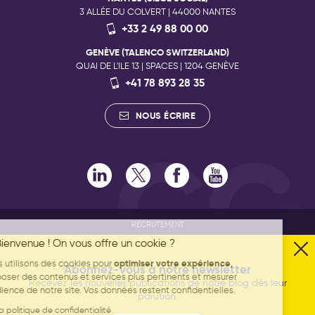
3 ALLÉE DU COLVERT | 44000 NANTES
+33 2 49 88 00 00
GENÈVE (TALENCO SWITZERLAND)
QUAI DE L'ILE 13 | SPACES | 1204 GENÈVE
+41 78 893 28 35
NOUS ÉCRIRE
RECRUTEMENT
ENGAGEMENTS RSE
🍪 Bienvenue ! On vous offre un cookie ?
ENGAGEMENTS QUALITÉ
optimiser votre expérience
Nous utilisons des cookies pour
,
Abonnez-vous à notre newsletter
ENGAGEMENT PHILANTHROPIQUE
proposer des contenus et services plus pertinents et mesurer
Recevez les nouvelles publications de notre blog dès leur
DONNÉES PERSONNELLES
l'audience de notre site. Vos données restent confidentielles.
parution.
MENTIONS LÉGALES
Lire la politique de confidentialité