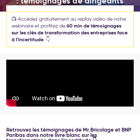
: témoignages de dirigeants
(Objectives et Key Results)
Nos formations
Formations leadership et
Le 02 septembre 2024
nouveau management
Nos labos
📺 Accédez gratuitement au replay vidéo de notre
Cockpit IA® : la méthode pour
60 min de témoignages
webinaire et profitez de
déployer l'IA au service de
sur les clés de transformation des entreprises face
Contact
votre stratégie d’entreprise
à l'incertitude
. 👇
Test déploiement stratégique
: votre méthode de pilotage
est-elle vraiment efficace ?
Conseil et accompagnement
aux nouveaux modes de
travail
Formations intelligence
artificielle générative
Séminaire d′engagement
stratégique
Formations aux nouveaux
modes de travail
20 exemples
Retrouvez les témoignages de Mr.Bricolage et BNP
Paribas dans notre livre blanc sur les
d’accompagnement IA pour la