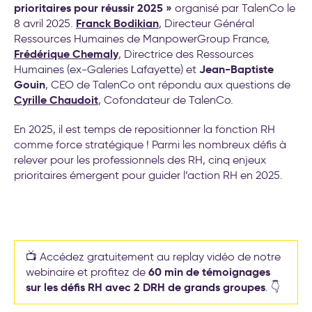
transformation de l’entreprise
prioritaires pour réussir 2025 »
organisé par TalenCo le
Franck Bodikian
8 avril 2025.
, Directeur Général
Ressources Humaines de ManpowerGroup France,
Frédérique Chemaly
, Directrice des Ressources
Jean-Baptiste
Humaines (ex-Galeries Lafayette) et
Gouin
, CEO de TalenCo ont répondu aux questions de
Cyrille Chaudoit
, Cofondateur de TalenCo.
En 2025, il est temps de repositionner la fonction RH
comme force stratégique ! Parmi les nombreux défis à
relever pour les professionnels des RH, cinq enjeux
prioritaires émergent pour guider l’action RH en 2025.
📺 Accédez gratuitement au replay vidéo de notre
60 min de témoignages
webinaire et profitez de
sur les défis RH avec 2 DRH de grands groupes
. 👇