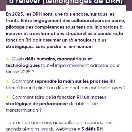
à relever (témoignages de DRH)
(Objectives et Key Results)
Nos formations
Formations leadership et
Le 21 juillet 2025
En 2025, les DRH sont, une fois encore, sur tous les
nouveau management
Nos labos
fronts. Entre engagement des collaborateurs en berne,
Cockpit IA® : la méthode pour
pilotage des compétences sous tension, injonctions à
déployer l'IA au service de
Contact
innover et transformations structurelles à conduire,
votre stratégie d’entreprise
la
fonction RH doit assumer un rôle toujours plus
Test déploiement stratégique
stratégique… sans perdre le lien humain
.
: votre méthode de pilotage
est-elle vraiment efficace ?
Conseil et accompagnement
défis humains, managériaux et
Quels
aux nouveaux modes de
technologiques
faut-il impérativement adresser pour
travail
réussir 2025 ?
Formations intelligence
artificielle générative
reprendre la main sur les priorités RH
Comment
face à la multiplication des injonctions contradictoires ?
Séminaire d′engagement
fonction RH un moteur
Comment faire de la
stratégique
stratégique de performance
durable et de
Formations aux nouveaux
transformation ?
modes de travail
20 exemples
…autant de questions auxquelles ont répondu nos
d’accompagnement IA pour la
« 5 défis RH
grands témoins lors du webinaire