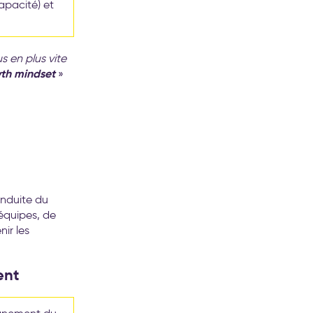
apacité) et
 en plus vite
th mindset
»
onduite du
équipes, de
ir les
ent