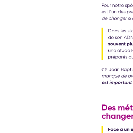
Pour notre sp
est l’un des pr
de changer si 
Dans les st
de son ADN
souvent plu
une étude E
préparés a
👉 Jean Baptis
manque de prép
est important
Des mét
changem
Face à un 