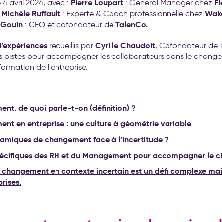
Pierre Loupart
Fl
 4 avril 2024, avec :
: General Manager chez
,
Michèle Ruffault
Waka
: Experte & Coach professionnelle chez
 Gouin
TalenCo.
: CEO et cofondateur de
d’expériences
Cyrille Chaudoit
recueillis par
, Cofondateur de 
les pistes pour accompagner les collaborateurs dans le chan
formation de l'entreprise.
nt, de quoi parle-t-on (définition) ?
nt en entreprise : une culture à géométrie variable
amiques de changement face à l’incertitude ?
spécifiques des RH et du Management pour accompagner le
 changement en contexte incertain est un défi complexe mais
prises.