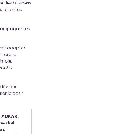
er les business
x attentes
ccompagner les
voir adapter
ndre la
imple,
proche
tif
» qui
rer le désir
ADKAR.
:
ne doit
on,