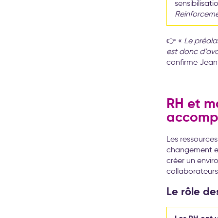
sensibilisati
Reinforcem
👉 «
Le préala
est donc d’av
confirme Jean
RH et m
accomp
Les ressources
changement en 
créer un enviro
collaborateurs
Le rôle d