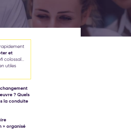
 rapidement
oter et
fi colossal…
n utiles
e changement
 œuvre ? Quels
s la conduite
ire
n » organisé