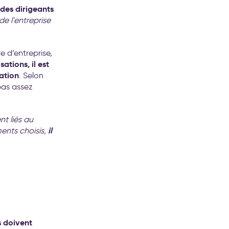
 des dirigeants
de l'entreprise
e d’entreprise,
ations, il est
pation
. Selon
pas assez
t liés au
il
ents choisis,
u
s doivent