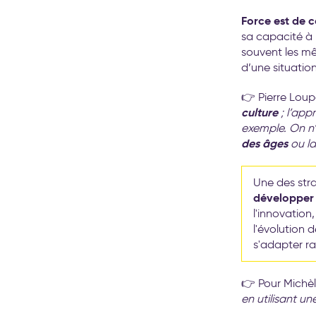
Force est de 
sa capacité à l
souvent les mê
d’une situation
👉 Pierre Loup
culture
; l’app
exemple. On n
des âges
ou l
Une des str
développer 
l'innovation,
l'évolution 
s'adapter ra
👉 Pour Michèl
en utilisant un