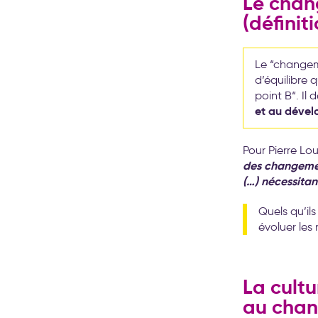
Le chan
(définiti
Le “changem
d’équilibre 
point B“. Il
et au déve
Pour Pierre Lo
des changemen
(…) nécessitan
Quels qu’il
évoluer les
La cult
au cha