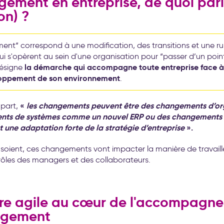
gement en entreprise, de quoi par
on) ?
ent“ correspond à une modification, des transitions et une r
qui s'opèrent au sein d'une organisation pour “passer d’un poin
la démarche qui accompagne toute entreprise face à l
 désigne
loppement de son environnement
.
«
les changements peuvent être des changements d’or
upart,
ts de systèmes comme un nouvel ERP ou des changements li
t une adaptation forte de la stratégie d’entreprise
».
s soient, ces changements vont impacter la manière de travaille
 rôles des managers et des collaborateurs.
ure agile au cœur de l'accompagn
ngement