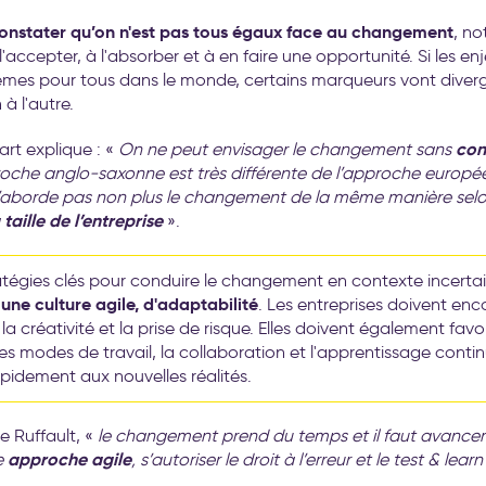
constater qu’on n'est pas tous égaux face au changement
, n
'accepter, à l'absorber et à en faire une opportunité. Si les en
mes pour tous dans le monde, certains marqueurs vont diverge
 à l'autre.
con
art explique : «
On ne peut envisager le changement sans
roche anglo-saxonne est très différente de l’approche europ
’aborde pas non plus le changement de la même manière sel
taille de l’entreprise
a
».
atégies clés pour conduire le changement en contexte incertai
une culture agile, d'adaptabilité
. Les entreprises doivent en
 la créativité et la prise de risque. Elles doivent également favo
des modes de travail, la collaboration et l'apprentissage contin
pidement aux nouvelles réalités.
e Ruffault, «
le changement prend du temps et il faut avancer 
approche agile
e
, s’autoriser le droit à l’erreur et le test & learn