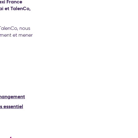
exi France
i et TalenCo,
TalenCo, nous
gement et mener
 changement
 essentiel