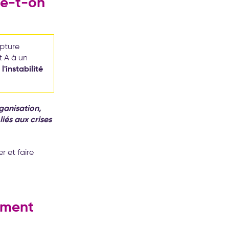
le-t-on
upture
t A à un
'instabilité
ganisation,
és aux crises
r et faire
ement