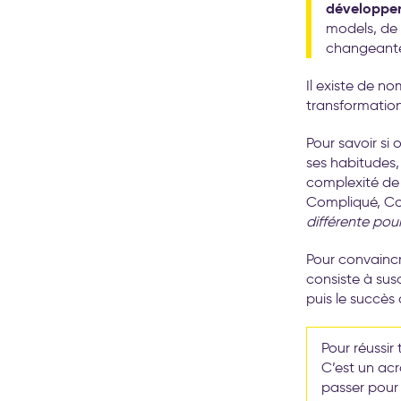
développer 
models, de 
changeantes
Il existe de n
transformation
Pour savoir si
ses habitudes, 
complexité de 
Compliqué, Co
différente po
Pour convaincr
consiste à susc
puis le succès
Pour réussi
C’est un ac
passer pour