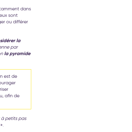
otamment dans
jeux sont
r ou différer
sidérer la
éenne par
la pyramide
on
n est de
courager
riser
u, afin de
à petits pas
».