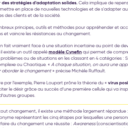
des stratégies d'adaptation solides.
Cela implique de repens
mettre en place de nouvelles technologies et de s'adapter au
 des clients et de la société.
ombreux principes, outils et méthodes pour appréhender et a
s et vaincre les résistances au changement.
 on fait vraiment face à une situation incertaine au point de de
modèle Cynefin
il existe un outil appelé
qui permet de compre
problèmes ou de situations en les classant en 4 catégories : S
mplexe ou Chaotique. «
A chaque situation, on aura une ap
ur aborder le changement
» précise Michèle Ruffault.
virus posi
e par l’exemple, Pierre Loupart prône la théorie du «
iter le désir grâce au succès d’une première cellule qui va inspi
 d’autres groupes.
r tout changement, il existe une méthode largement répandue 
ronyme représentant les cinq étapes par lesquelles une person
 faire du changement une réussite :
Awareness
(conscientisati