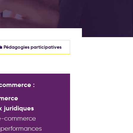
Pédagogies participatives
💼
-commerce :
mmerce
juridiques
 e-commerce
 performances