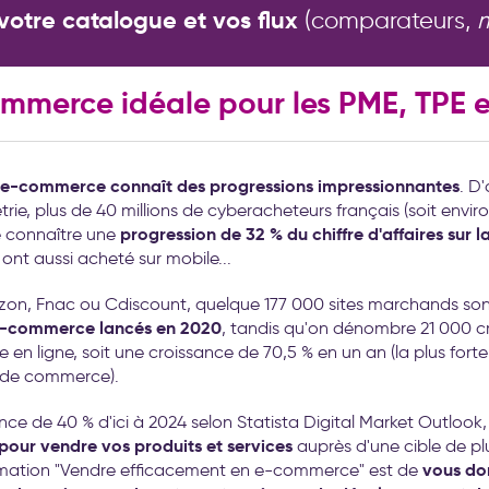
votre catalogue et vos flux
(comparateurs,
mmerce idéale pour les PME, TPE e
 e-commerce connaît des progressions impressionnantes
. D
rie, plus de 40 millions de cyberacheteurs français (soit envir
progression de 32 % du chiffre d'affaires sur 
 connaître une
 ont aussi acheté sur mobile...
zon, Fnac ou Cdiscount, quelque 177 000 sites marchands sont
 e-commerce lancés en 2020
, tandis qu'on dénombre 21 000 cré
en ligne, soit une croissance de 70,5 % en un an (la plus forte
x de commerce).
nce de 40 % d'ici à 2024 selon Statista Digital Market Outloo
pour vendre vos produits et services
auprès d'une cible de plu
vous don
ormation "Vendre efficacement en e-commerce" est de