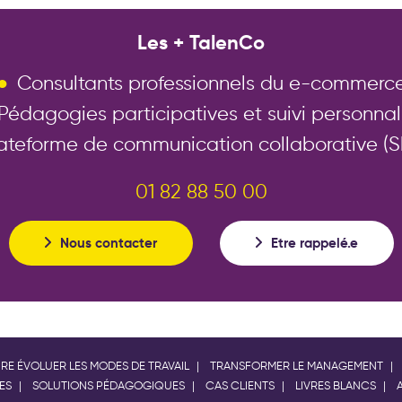
e (accessibilité, handicap, PMR ou autres particularités), nous
accessibilite@ta
téléphone au 01 82 88 50 00 ou par e-mail à
Les + TalenCo
Consultants professionnels du e-commerc
Pédagogies participatives et suivi personnal
ateforme de communication collaborative (S
01 82 88 50 00
Nous contacter
Etre rappelé.e
IRE ÉVOLUER LES MODES DE TRAVAIL
TRANSFORMER LE MANAGEMENT
ES
SOLUTIONS PÉDAGOGIQUES
CAS CLIENTS
LIVRES BLANCS