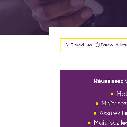
💡 5 modules ⏱️ Parcours intr
Réussissez
Met
Maîtrisez
Assurez
l'
Maîtrisez
le