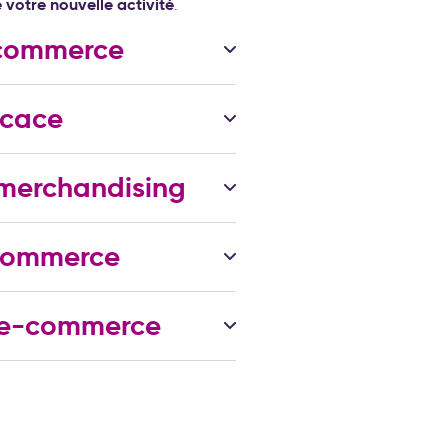
 votre nouvelle activité
.
e-commerce
icace
-merchandising
-commerce
é e-commerce
agnes Google Ads, contenu SEO