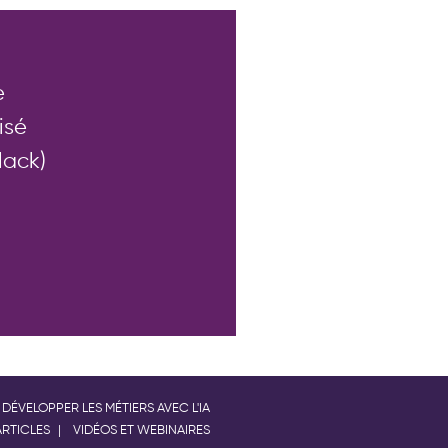
 mettons tout en œuvre pour vous
lenco.com
e
isé
lack)
DÉVELOPPER LES MÉTIERS AVEC L'IA
ARTICLES
VIDÉOS ET WEBINAIRES