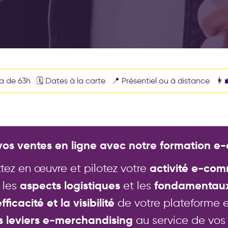
a de 63h 🗓️ Dates à la carte 📍 Présentiel ou à distance 👩‍
 vos ventes en ligne avec notre formation e
tez en œuvre et pilotez votre
activité e-co
 les
aspects logistiques
et les
fondamentaux 
efficacité et la visibilité
de votre plateforme
s leviers e-merchandising
au service de vos