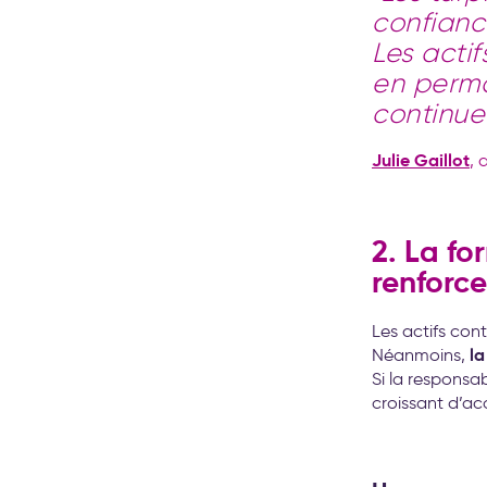
confiance
Les actif
en perma
continue 
Julie Gaillot
, 
2. La f
renforce
Les actifs con
la
Néanmoins,
Si la responsab
croissant d’a