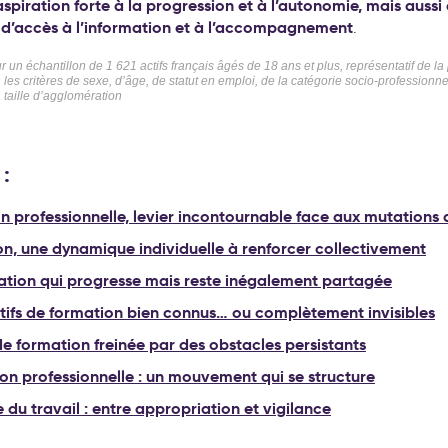
spiration forte à la progression et à l’autonomie, mais aussi
s d’accès à l’information et à l’accompagnement
.
 un échantillon de 1 621 actifs français âgés de 18 ans et plus, représentatif de la
n les critères de sexe, d’âge, de statut en emploi, de la catégorie socio-professionne
a taille d’agglomération
:
n professionnelle, levier incontournable face aux mutations 
on, une dynamique individuelle à renforcer collectivement
ation qui progresse mais reste inégalement partagée
itifs de formation bien connus… ou complètement invisibles
e formation freinée par des obstacles persistants
on professionnelle : un mouvement qui se structure
 du travail : entre appropriation et vigilance