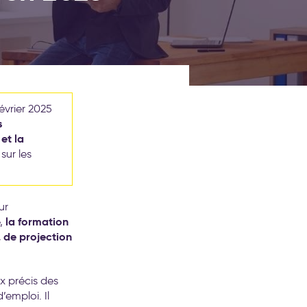
évrier 2025
s
et la
sur les
ur
la formation
e,
, de projection
x précis des
’emploi. Il