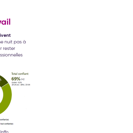
ail
ivent
ne nuit pas à
r rester
ssionnelles
Inffo