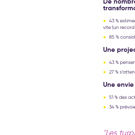
De nombre
transform
43 % estime
vite (un recor
85 % consid
Une proje
43 % pensen
27 % s’atten
Une envie
51 % des ac
34 % prévoi
"Les tur