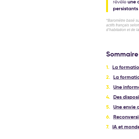
une a
révèle
persistant
*Baromètre basé sur
actifs français selo
d’habitation et de l
Sommaire 
La formatio
La formati
Une inform
Des dispos
Une envie d
Reconversi
IA et monde