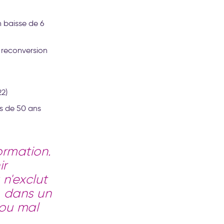
n baisse de 6
 reconversion
22)
us de 50 ans
ormation.
ir
 n'exclut
 dans un
 ou mal