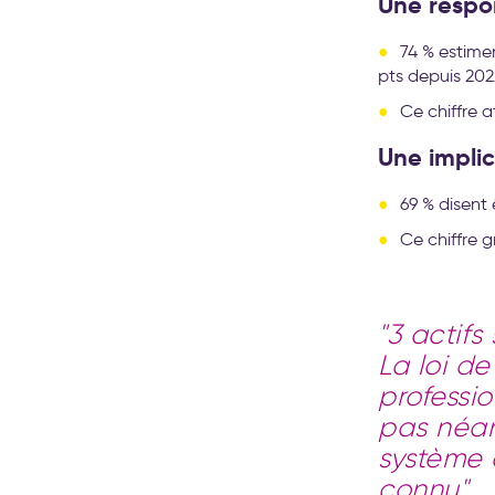
Une respon
74 % estime
pts depuis 202
Ce chiffre 
Une implic
69 % disent
Ce chiffre g
"3 actifs
La loi de
professio
pas néan
système 
connu".