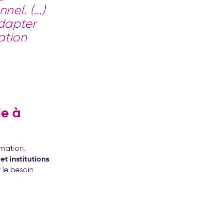
el. (...)
adapter
ation
le à
rmation.
t institutions
.
r le besoin