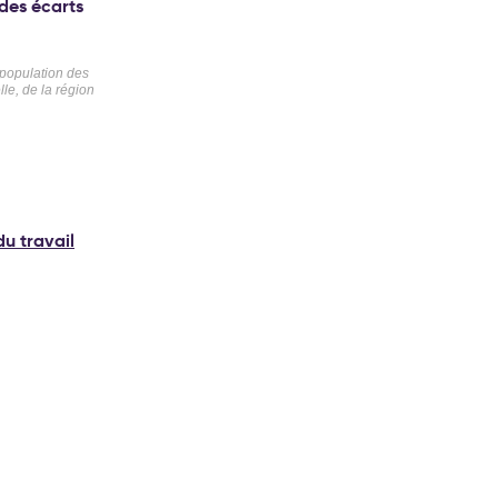
 des écarts
 population des
lle, de la région
du travail