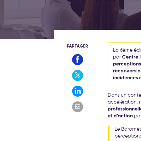
PARTAGER
La 6ème édit
Centre I
par
perceptions 
reconversio
incidences de
Dans un contex
accélération, n
professionnell
et d’action
pou
Le Baromètr
perceptions