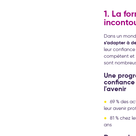
1. La fo
inconto
Dans un mond
s’adapter à d
leur confiance 
compétent et p
sont nombreus
Une progr
confiance 
l'avenir
69 % des act
leur avenir pro
81 % chez le
ans