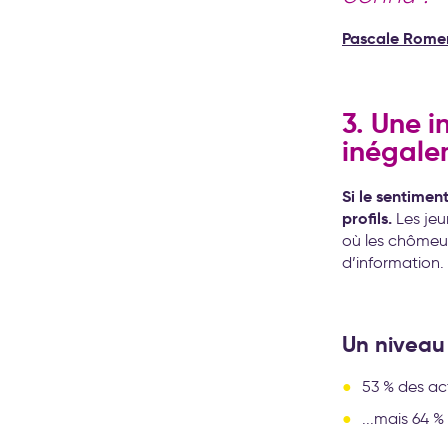
Pascale Rome
3. Une i
inégale
Si le sentiment
profils.
Les jeu
où les chômeurs
d’information.
Un niveau
53 % des act
...mais 64 