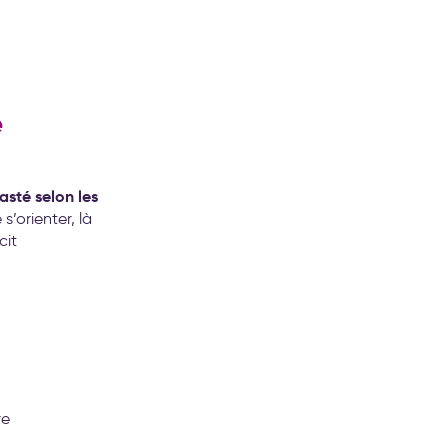
e
asté selon les
’orienter, là
cit
re