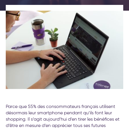
(Objectives et Key Results)
Nos formations
Formations leadership et
nouveau management
Nos labos
Cockpit IA® : la méthode pour
déployer l'IA au service de
Contact
votre stratégie d’entreprise
Test déploiement stratégique
: votre méthode de pilotage
est-elle vraiment efficace ?
Conseil et accompagnement
aux nouveaux modes de
travail
Formations intelligence
artificielle générative
Séminaire d′engagement
stratégique
Formations aux nouveaux
Parce que 55% des consommateurs français utilisent
modes de travail
désormais leur smartphone pendant qu’ils font leur
20 exemples
shopping. Il s’agit aujourd’hui d’en tirer les bénéfices et
d’accompagnement IA pour la
d’être en mesure d’en apprécier tous ses futures