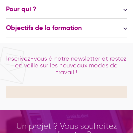
Pour qui ?
Directeur Marketing
Objectifs de la formation
Responsable Marketing
Comprendre les enjeux du Marketing Mobile
Responsable e-Marketing et e-commerce
Intégrer le mobile dans sa stratégie cross-canal
Chef de produits
Inscrivez-vous à notre newsletter et restez
Créer des opérations mobiles efficaces
Responsable Relation Clients
en veille sur les nouveaux modes de
Anticiper les prochaines opportunités
Responsable Médias
travail !
PRÉREQUIS : Maîtriser les principes globaux du
marketing digital
Un projet ? Vous souhaitez