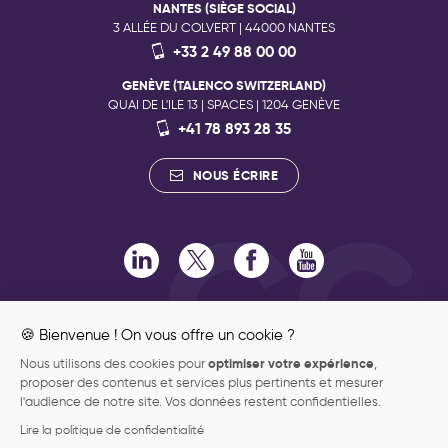
NANTES (SIÈGE SOCIAL)
3 ALLÉE DU COLVERT | 44000 NANTES
+33 2 49 88 00 00
GENÈVE (TALENCO SWITZERLAND)
QUAI DE L'ILE 13 | SPACES | 1204 GENÈVE
+41 78 893 28 35
NOUS ÉCRIRE
RECRUTEMENT
🍪 Bienvenue ! On vous offre un cookie ?
ENGAGEMENTS RSE
optimiser votre expérience
Nous utilisons des cookies pour
,
ENGAGEMENTS QUALITÉ
proposer des contenus et services plus pertinents et mesurer
ENGAGEMENT PHILANTHROPIQUE
l'audience de notre site. Vos données restent confidentielles.
DONNÉES PERSONNELLES
Lire la politique de confidentialité
MENTIONS LÉGALES